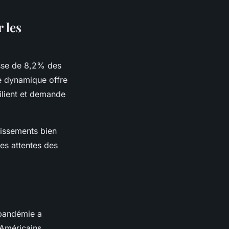
 les
sse de 8,2% des
e dynamique offre
silient et demande
lissements bien
es attentes des
pandémie a
Américains,