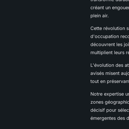
créant un engoue
plein air.
Cette révolution 
d'occupation reco
découvrent les joi
multiplient leurs 
L'évolution des a
avisés misent auj
tout en préservant
Notre expertise u
zones géographiq
décisif pour sélec
émergentes des de