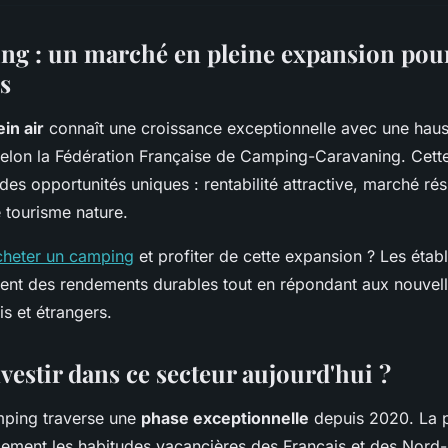
ng : un marché en pleine expansion pour
s
ein air
connaît une croissance exceptionnelle avec une hau
selon la Fédération Française de Camping-Caravaning. Cett
des opportunités uniques : rentabilité attractive, marché ré
e tourisme nature.
cheter un camping
et profiter de cette expansion ? Les étab
ent des rendements durables tout en répondant aux nouvell
is et étrangers.
vestir dans ce secteur aujourd'hui ?
mping traverse une
phase exceptionnelle
depuis 2020. La 
ement les habitudes vacancières des Français et des Nord-