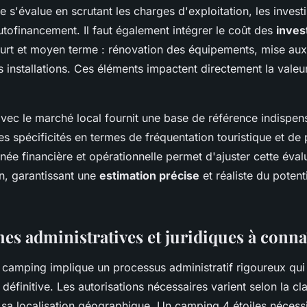
lle s'évalue en scrutant les charges d'exploitation, les inves
autofinancement. Il faut également intégrer le coût des
inves
urt et moyen terme : rénovation des équipements, mise au
 installations. Ces éléments impactent directement la valeu
vec le marché local fournit une base de référence indispe
s spécificités en termes de fréquentation touristique et de 
née financière et opérationnelle permet d'ajuster cette éval
ain, garantissant une
estimation précise
et réaliste du potent
es administratives et juridiques à conna
n camping implique un processus administratif rigoureux qui
 définitive. Les autorisations nécessaires varient selon la cl
t sa localisation géographique. Un camping 4 étoiles nécess