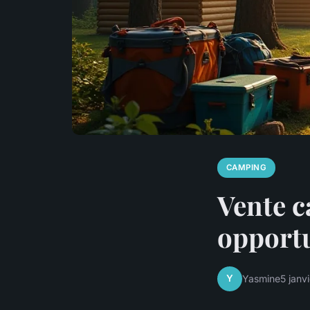
CAMPING
Vente c
opportu
Y
Yasmine
5 janv