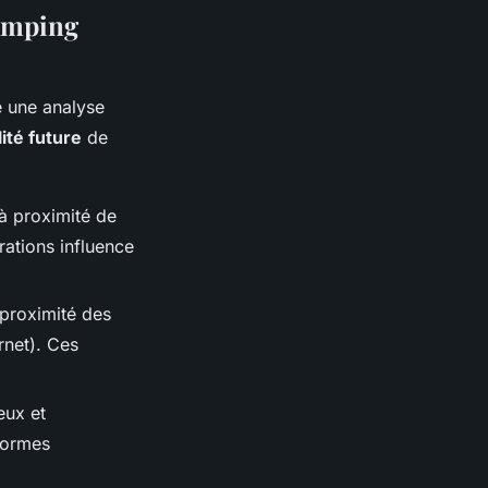
camping
e une analyse
lité future
de
 à proximité de
rations influence
 proximité des
rnet). Ces
eux et
normes