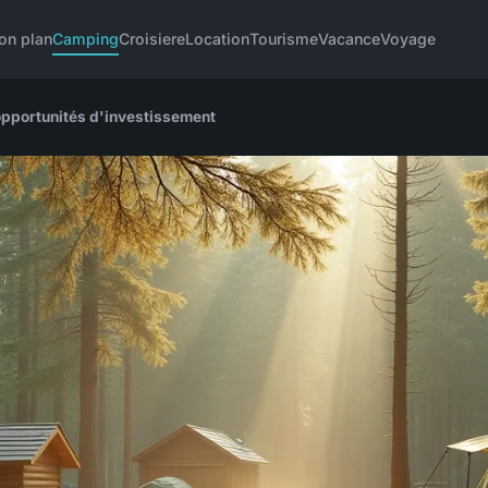
on plan
Camping
Croisiere
Location
Tourisme
Vacance
Voyage
opportunités d'investissement