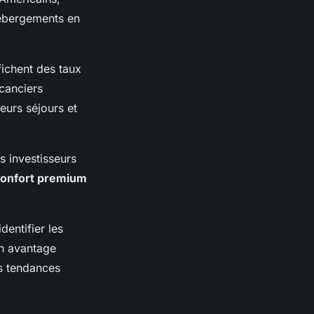
hébergements en
fichent des taux
canciers
eurs séjours et
s investisseurs
onfort premium
entifier les
n avantage
es tendances