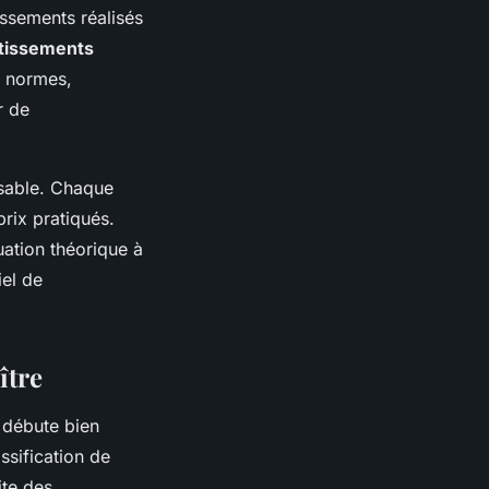
tissements réalisés
tissements
x normes,
r de
nsable. Chaque
prix pratiqués.
uation théorique à
iel de
ître
 débute bien
assification de
ite des