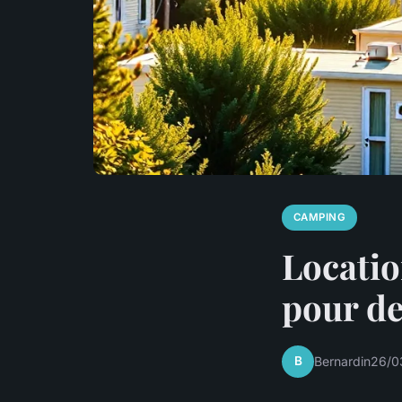
CAMPING
Locati
pour de
B
Bernardin
26/0