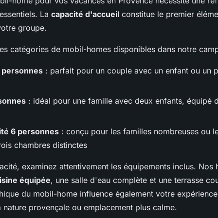
bil-home pour vos vacances en Provence nécessite une réf
 essentiels. La
capacité d'accueil
constitue le premier éléme
 votre groupe.
ales catégories de mobil-homes disponibles dans notre camp
 personnes
: parfait pour un couple avec un enfant ou un p
sonnes
: idéal pour une famille avec deux enfants, équipé
ité 6 personnes
: conçu pour les familles nombreuses ou l
rois chambres distinctes
acité, examinez attentivement les équipements inclus. Nos
isine équipée
, une salle d'eau complète et une terrasse co
hique du mobil-home influence également votre expérience 
la nature provençale ou emplacement plus calme.