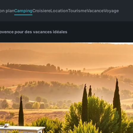
on plan
Camping
Croisiere
Location
Tourisme
Vacance
Voyage
ovence pour des vacances idéales