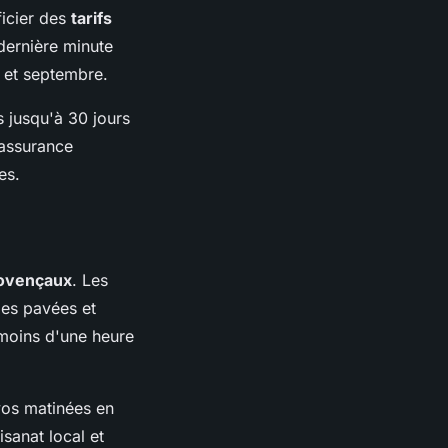
ficier des
tarifs
dernière minute
i et septembre.
s jusqu'à 30 jours
 assurance
es.
rovençaux
. Les
les pavées et
 moins d'une heure
vos matinées en
isanat local et