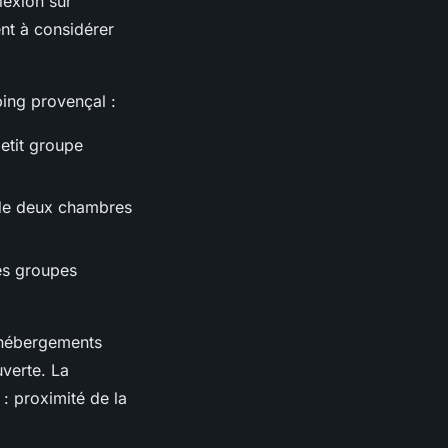
lexion sur
nt à considérer
ing provençal :
etit groupe
 de deux chambres
es groupes
 hébergements
uverte. La
: proximité de la