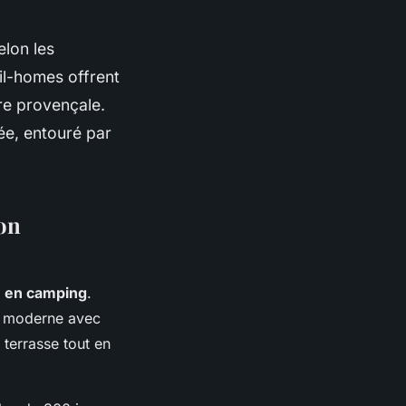
elon les
il-homes offrent
re provençale.
ée, entouré par
ion
 en camping
.
t moderne avec
 terrasse tout en