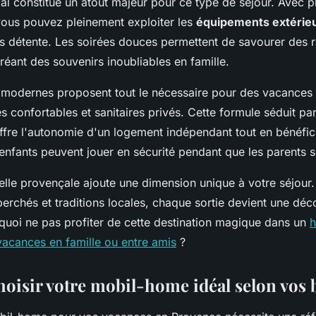
al constitue un atout majeur pour ce type de séjour. Avec p
 vous pouvez pleinement exploiter les
équipements extérie
s détente. Les soirées douces permettent de savourer des r
créant des souvenirs inoubliables en famille.
modernes proposent tout le nécessaire pour des vacances r
 confortables et sanitaires privés. Cette formule séduit par
 offre l'autonomie d'un logement indépendant tout en bénéfi
 enfants peuvent jouer en sécurité pendant que les parents s
relle provençale ajoute une dimension unique à votre séjour
 perchés et traditions locales, chaque sortie devient une déc
quoi ne pas profiter de cette destination magique dans un
h
acances en famille ou entre amis
?
isir votre mobil-home idéal selon vos 