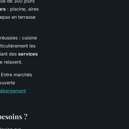
lus de 300 jours
urs
: piscine, aires
epas en terrasse
éussies : cuisine
ticulièrement les
ciant des
services
e relaxent.
. Entre marchés
ouverte
ébergement
besoins ?